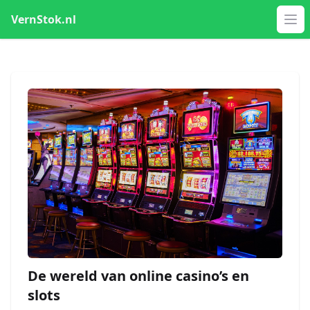
VernStok.nl
Op
De wereld van online casino’s en
slots